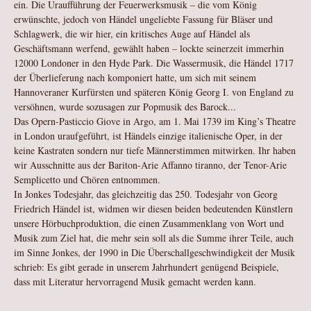
ein. Die Uraufführung der Feuerwerksmusik – die vom König
erwünschte, jedoch von Händel ungeliebte Fassung für Bläser und
Schlagwerk, die wir hier, ein kritisches Auge auf Händel als
Geschäftsmann werfend, gewählt haben – lockte seinerzeit immerhin
12000 Londoner in den Hyde Park. Die Wassermusik, die Händel 1717
der Überlieferung nach komponiert hatte, um sich mit seinem
Hannoveraner Kurfürsten und späteren König Georg I. von England zu
versöhnen, wurde sozusagen zur Popmusik des Barock...
Das Opern-Pasticcio Giove in Argo, am 1. Mai 1739 im King’s Theatre
in London uraufgeführt, ist Händels einzige italienische Oper, in der
keine Kastraten sondern nur tiefe Männerstimmen mitwirken. Ihr haben
wir Ausschnitte aus der Bariton-Arie Affanno tiranno, der Tenor-Arie
Semplicetto und Chören entnommen.
In Jonkes Todesjahr, das gleichzeitig das 250. Todesjahr von Georg
Friedrich Händel ist, widmen wir diesen beiden bedeutenden Künstlern
unsere Hörbuchproduktion, die einen Zusammenklang von Wort und
Musik zum Ziel hat, die mehr sein soll als die Summe ihrer Teile, auch
im Sinne Jonkes, der 1990 in Die Überschallgeschwindigkeit der Musik
schrieb: Es gibt gerade in unserem Jahrhundert genügend Beispiele,
dass mit Literatur hervorragend Musik gemacht werden kann.