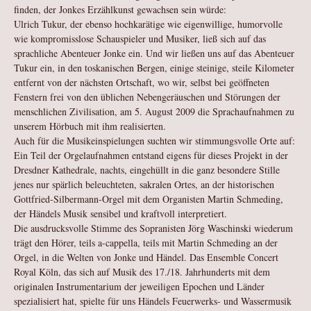
finden, der Jonkes Erzählkunst gewachsen sein würde:
Ulrich Tukur, der ebenso hochkarätige wie eigenwillige, humorvolle
wie kompromisslose Schauspieler und Musiker, ließ sich auf das
sprachliche Abenteuer Jonke ein. Und wir ließen uns auf das Abenteuer
Tukur ein, in den toskanischen Bergen, einige steinige, steile Kilometer
entfernt von der nächsten Ortschaft, wo wir, selbst bei geöffneten
Fenstern frei von den üblichen Nebengeräuschen und Störungen der
menschlichen Zivilisation, am 5. August 2009 die Sprachaufnahmen zu
unserem Hörbuch mit ihm realisierten.
Auch für die Musikeinspielungen suchten wir stimmungsvolle Orte auf:
Ein Teil der Orgelaufnahmen entstand eigens für dieses Projekt in der
Dresdner Kathedrale, nachts, eingehüllt in die ganz besondere Stille
jenes nur spärlich beleuchteten, sakralen Ortes, an der historischen
Gottfried-Silbermann-Orgel mit dem Organisten Martin Schmeding,
der Händels Musik sensibel und kraftvoll interpretiert.
Die ausdrucksvolle Stimme des Sopranisten Jörg Waschinski wiederum
trägt den Hörer, teils a-cappella, teils mit Martin Schmeding an der
Orgel, in die Welten von Jonke und Händel. Das Ensemble Concert
Royal Köln, das sich auf Musik des 17./18. Jahrhunderts mit dem
originalen Instrumentarium der jeweiligen Epochen und Länder
spezialisiert hat, spielte für uns Händels Feuerwerks- und Wassermusik