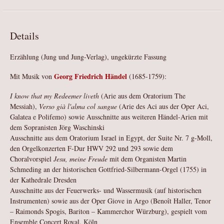
Details
Erzählung (Jung und Jung-Verlag), ungekürzte Fassung
Georg Friedrich Händel
Mit Musik von
(1685-1759):
I know that my Redeemer liveth
(Arie aus dem Oratorium The
Messiah),
Verso già l'alma col sangue
(Arie des Aci aus der Oper Aci,
Galatea e Polifemo) sowie Ausschnitte aus weiteren Händel-Arien mit
dem Sopranisten Jörg Waschinski
Ausschnitte aus dem Oratorium Israel in Egypt, der Suite Nr. 7 g-Moll,
den Orgelkonzerten F-Dur HWV 292 und 293 sowie dem
Choralvorspiel
Jesu, meine Freude
mit dem Organisten Martin
Schmeding an der historischen Gottfried-Silbermann-Orgel (1755) in
der Kathedrale Dresden
Ausschnitte aus der Feuerwerks- und Wassermusik (auf historischen
Instrumenten) sowie aus der Oper Giove in Argo (Benoît Haller, Tenor
– Raimonds Spogis, Bariton – Kammerchor Würzburg), gespielt vom
Ensemble Concert Royal, Köln