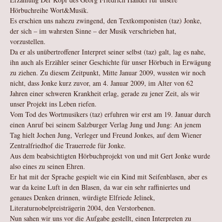
Hörbuchreihe Wort&Musik.
Es erschien uns nahezu zwingend, den Textkomponisten (taz) Jonke,
der sich – im wahrsten Sinne – der Musik verschrieben hat,
vorzustellen.
Da er als unübertroffener Interpret seiner selbst (taz) galt, lag es nahe,
ihn auch als Erzähler seiner Geschichte für unser Hörbuch in Erwägung
zu ziehen. Zu diesem Zeitpunkt, Mitte Januar 2009, wussten wir noch
nicht, dass Jonke kurz zuvor, am 4. Januar 2009, im Alter von 62
Jahren einer schweren Krankheit erlag, gerade zu jener Zeit, als wir
unser Projekt ins Leben riefen.
Vom Tod des Wortmusikers (taz) erfuhren wir erst am 19. Januar durch
einen Anruf bei seinem Salzburger Verlag Jung und Jung: An jenem
Tag hielt Jochen Jung, Verleger und Freund Jonkes, auf dem Wiener
Zentralfriedhof die Trauerrede für Jonke.
Aus dem beabsichtigten Hörbuchprojekt von und mit Gert Jonke wurde
also eines zu seinen Ehren.
Er hat mit der Sprache gespielt wie ein Kind mit Seifenblasen, aber es
war da keine Luft in den Blasen, da war ein sehr raffiniertes und
genaues Denken drinnen, würdigte Elfriede Jelinek,
Literaturnobelpreisträgerin 2004, den Verstorbenen.
Nun sahen wir uns vor die Aufgabe gestellt, einen Interpreten zu