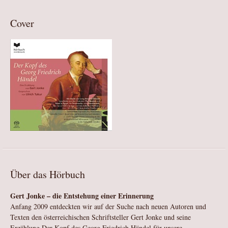
Vera Forester: Ich möchte lachen vor Todesschmerz
Cover
Urs Faes: Als hätte die Stille Türen
Gert Jonke: Der Kopf des Georg Friedrich Händel
Kinder- und Jugend-Hörbücher
Edition 'Künstler im Gespräch'
Lesungen
Cosmic Comedy
Kunstband-Edition
Theater
Über das Hörbuch
Film und Fernsehen
Gert Jonke – die Entstehung einer Erinnerung
Bildergalerien
Anfang 2009 entdeckten wir auf der Suche nach neuen Autoren und
Texten den österreichischen Schriftsteller Gert Jonke und seine
Kontakt
Erzählung Der Kopf des Georg Friedrich Händel für unsere